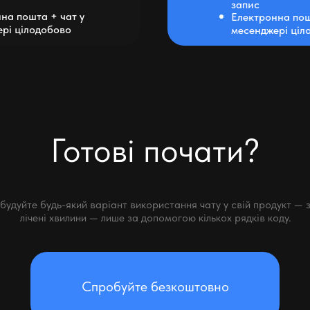
запис
на пошта + чат у
Електронна пош
рі цілодобово
месенджері ціл
Готові почати?
будуйте будь-який варіант використання чату у свій продукт — 
лічені хвилини — лише за допомогою кількох рядків коду.
Спробуйте безкоштовно