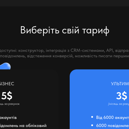
Виберіть свій тариф
доступні: конструктор, інтеграція з CRM-системами, API, відпр
 повідомлень, відстеження конверсій, можливість писати перши
БІЗНЕС
УЛЬТИМ
5$
3$
яць за рахунок
/місяць за рах
 акаунтів
Від 6000 акаунт
ідомлень на обліковий
6000 повідомле