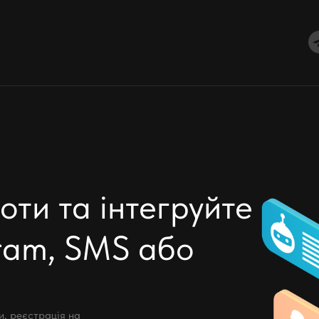
ти та інтегруйте
ram, SMS або
, реєстрація на