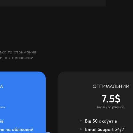
авка та отримання
ми, авторозсилки
А
ОПТИМАЛЬНИЙ
7.5$
унок
/місяць за рахунок
ів
Від 50 акаунтів
нь на обліковий
Email Support 24/7