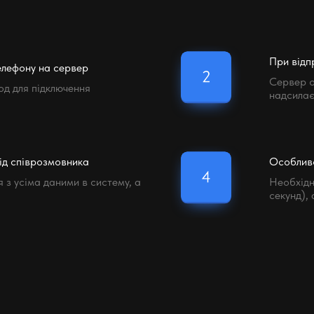
При відп
елефону на сервер
Сервер о
од для підключення
надсилає
ід співрозмовника
Особлив
з усіма даними в систему, а
Необхідн
секунд),