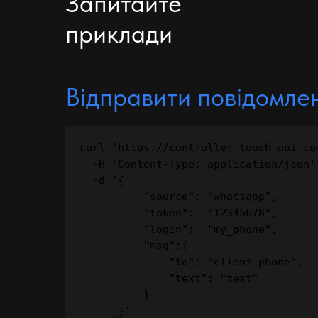
Запитайте
приклади
Відправити повідомле
curl 'https://controller.touch-api.co
  -H 'Content-Type: application/json' 
  -d '{

          "source": "whatsapp",

          "token":  "12345678",

          "login":  "my_phone",

          "msg":{

              "to": "client_phone",

              "text": "test"

          }

      }'