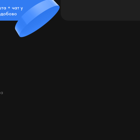
та + чат у
одобово
за