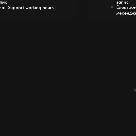
пис
запис
Електрон
ail Support working hours
месендже
В