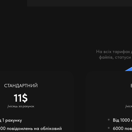
На всіх тарифах 
файлів, статуси
СТАНДАРТНИЙ
11$
/місяць за рахунок
/міс
д 1 рахунку
Від 1000
00 повідомлень на обліковий
6000 пов