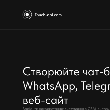
Створюйте чат-бо
WhatsApp, Teleg
веб-сайт
Варіанти використання: листування з CRM-системи