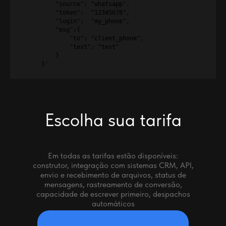
          "source": "whatsapp",

          "token":  "12345678",

          "login":  "my_phone",

          "msg":{

              "to": "client_phone",

              "text": "test"

          }

      }'
Escolha sua tarifa
Em todas as tarifas estão disponíveis:
construtor, integração com sistemas CRM, API,
envio e recebimento de arquivos, status de
mensagens, rastreamento de conversão,
capacidade de escrever primeiro, despachos
automáticos