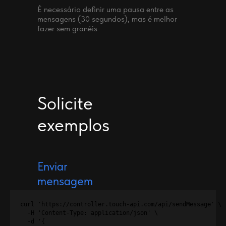
É necessário definir uma pausa entre as
mensagens (30 segundos), mas é melhor
fazer sem granéis
Solicite
exemplos
Enviar
mensagem
curl 'https://controller.touch-api.com/api/sendMessage' \

  -H 'Content-Type: application/json' \

  -d '{
